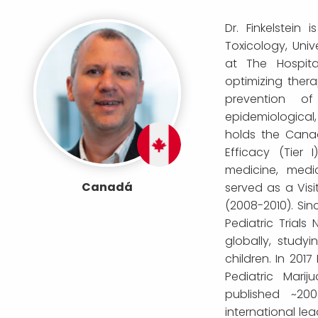
Dr. Finkelstein
Toxicology, Univ
at The Hospita
optimizing thera
prevention o
epidemiological, 
holds the Canad
Efficacy (Tier 
medicine, medi
Canadá
served as a Visi
(2008-2010). Sin
Pediatric Trials
globally, study
children. In 2017
Pediatric Marij
published ~200
international le