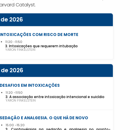
arvard Catalyst.
 de 2026
INTOXICAÇÕES COM RISCO DE MORTE
11:20
11:50
3. Intoxicações que requerem intubação
YARON FINKELSTEIN
 de 2026
DESAFIOS EM INTOXICAÇÕES
11:20
11:50
3. A associação entre intoxicação intencional e suicídio
YARON FINKELSTEIN
SEDAÇÃO E ANALGESIA. O QUE HÁ DE NOVO
15:00
15:20
3. Controvérsias na sedação e analgesia no pronto-