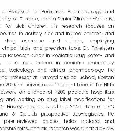
 is a Professor of Pediatrics, Pharmacology and
ersity of Toronto, and a Senior Clinician-Scientist
l for Sick Children. His research focuses on
peutics in acutely sick and injured children, and
f drug overdose and suicide, employing
clinical trials and precision tools. Dr. Finkelstein
a Research Chair in Pediatric Drug Safety and
I). He is triple trained in pediatric emergency
cal toxicology, and clinical pharmacology. He
ting Professor at Harvard Medical School, Boston
ce 2016, he serves as a “Thought Leader” for NIH’s
 Network, an alliance of >200 pediatric hosp itals
ing and working on drug label modifications for
 Dr. Finkelstein established the ACMT 47-site ToxIC
uana & Opioids prospective sub-registries. He
 peer-reviewed articles, holds national and
adership roles, and his research was funded by NIH,