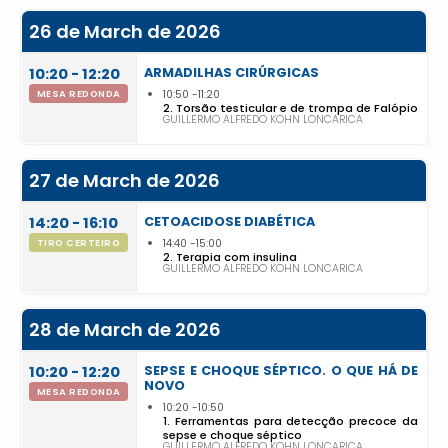
26 de March de 2026
10:20 - 12:20
ARMADILHAS CIRÚRGICAS
MESA REDONDA
10:50
11:20
2. Torsão testicular e de trompa de Falópio
GUILLERMO ALFREDO KOHN LONCARICA
27 de March de 2026
14:20 - 16:10
CETOACIDOSE DIABÉTICA
TIRO CERTEIRO
14:40
15:00
2. Terapia com insulina
GUILLERMO ALFREDO KOHN LONCARICA
28 de March de 2026
10:20 - 12:20
SEPSE E CHOQUE SÉPTICO. O QUE HÁ DE
NOVO
MESA REDONDA
10:20
10:50
1. Ferramentas para detecção precoce da
sepse e choque séptico
GUILLERMO ALFREDO KOHN LONCARICA