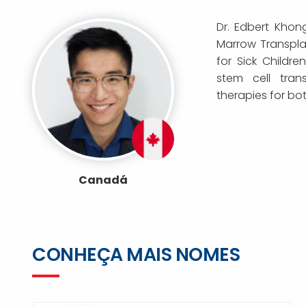
Dr. Edbert Khong
Marrow Transplan
for Sick Childre
stem cell trans
therapies for b
Canadá
CONHEÇA MAIS NOMES