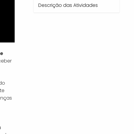
Descrição das Atividades
de
ceber
ado
te
anças
a